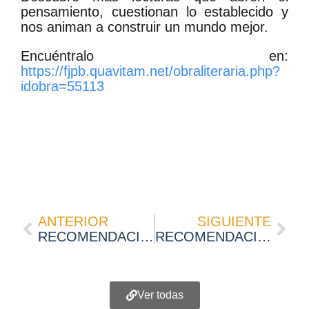
pensamiento, cuestionan lo establecido y
nos animan a construir un mundo mejor.
Encuéntralo en:
https://fjpb.quavitam.net/obraliteraria.php?
idobra=55113
ANTERIOR
SIGUIENTE
RECOMENDACIÓN DE LECTURA PARA LAS NAVIDADES | UNA NAVIDAD DIFERENTE, DE JOHN GRISHAM
RECOMENDACIÓN DE LECTURA | ¿CUÁNTA VERDAD NECESITA EL HOMBRE?, DE RÜDIGER SAFRANSKI
Ver todas