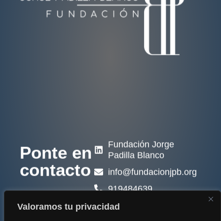
Fundación Jorge
Ponte en
Padilla Blanco
contacto
info@fundacionjpb.org
919484639
C/ Martín de Vargas n°
Valoramos tu privacidad
31, Local C. 28005