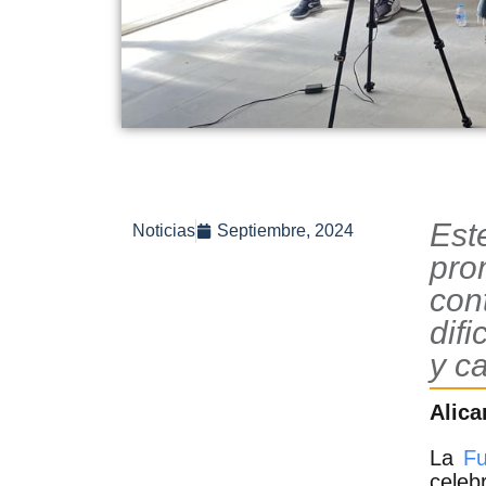
Est
Noticias
Septiembre, 2024
pro
con
dif
y c
Alica
La
Fu
celeb