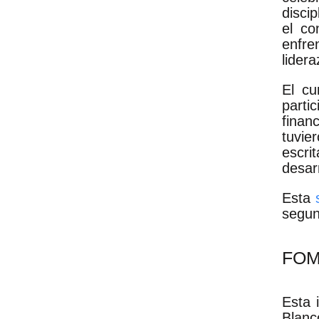
disci
el co
enfre
lidera
El cu
parti
finan
tuvie
escri
desar
Esta
segun
FOM
Esta 
Blanc