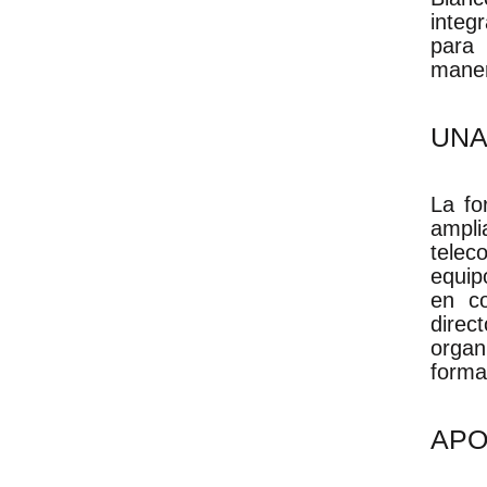
integ
para 
maner
UNA
La fo
ampli
telec
equip
en co
dire
organ
forma
APO