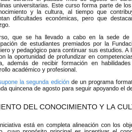
plinas universitarias. Este curso forma parte de l
nocimiento y la cultura, al tiempo que contri
ntan dificultades económicas, pero que destac
zgo.
rso, que se ha llevado a cabo en la sede de 
cipación de estudiantes premiados por la Fundac
ciero y pedagógico para continuar sus estudios. A
ron la oportunidad de profundizar en competencia
ta, además de recibir formación en habilidades 
rollo académico y profesional.
supone la segunda edición
de un programa formati
da quincena de agosto para seguir apoyando el des
ENTO DEL CONOCIMIENTO Y LA CU
iniciativa está en completa alineación con los obj
o, cuyo propósito principal es incentivar el con