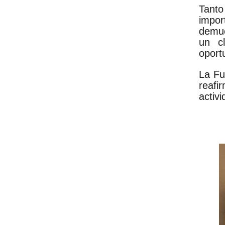
Tanto
impor
demue
un c
oport
La Fu
reafi
activi